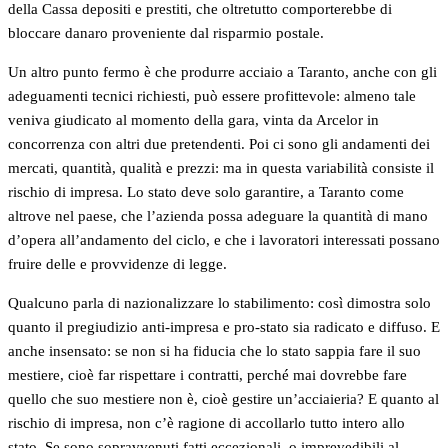
della Cassa depositi e prestiti, che oltretutto comporterebbe di
bloccare danaro proveniente dal risparmio postale.
Un altro punto fermo è che produrre acciaio a Taranto, anche con gli
adeguamenti tecnici richiesti, può essere profittevole: almeno tale
veniva giudicato al momento della gara, vinta da Arcelor in
concorrenza con altri due pretendenti. Poi ci sono gli andamenti dei
mercati, quantità, qualità e prezzi: ma in questa variabilità consiste il
rischio di impresa. Lo stato deve solo garantire, a Taranto come
altrove nel paese, che l’azienda possa adeguare la quantità di mano
d’opera all’andamento del ciclo, e che i lavoratori interessati possano
fruire delle e provvidenze di legge.
Qualcuno parla di nazionalizzare lo stabilimento: così dimostra solo
quanto il pregiudizio anti-impresa e pro-stato sia radicato e diffuso. E
anche insensato: se non si ha fiducia che lo stato sappia fare il suo
mestiere, cioè far rispettare i contratti, perché mai dovrebbe fare
quello che suo mestiere non è, cioè gestire un’acciaieria? E quanto al
rischio di impresa, non c’è ragione di accollarlo tutto intero allo
stato. Se sono sopravvenuti fatti eccezionali, o imprevedibili al