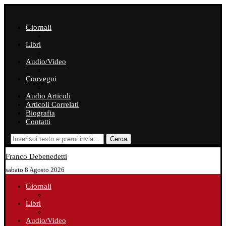
Giornali
Libri
Audio/Video
Convegni
Audio Articoli
Articoli Correlati
Biografia
Contatti
Cerca
Franco Debenedetti
sabato 8 Agosto 2026
Giornali
Libri
Audio/Video