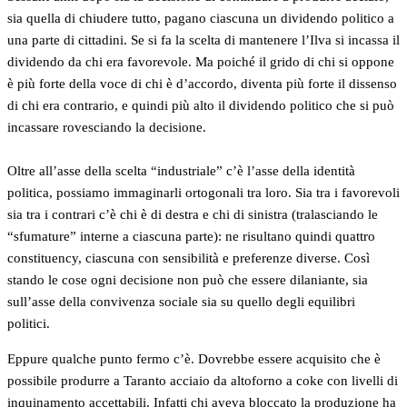
sia quella di chiudere tutto, pagano ciascuna un dividendo politico a
una parte di cittadini. Se si fa la scelta di mantenere l’Ilva si incassa il
dividendo da chi era favorevole. Ma poiché il grido di chi si oppone
è più forte della voce di chi è d’accordo, diventa più forte il dissenso
di chi era contrario, e quindi più alto il dividendo politico che si può
incassare rovesciando la decisione.
Oltre all’asse della scelta “industriale” c’è l’asse della identità
politica, possiamo immaginarli ortogonali tra loro. Sia tra i favorevoli
sia tra i contrari c’è chi è di destra e chi di sinistra (tralasciando le
“sfumature” interne a ciascuna parte): ne risultano quindi quattro
constituency, ciascuna con sensibilità e preferenze diverse. Così
stando le cose ogni decisione non può che essere dilaniante, sia
sull’asse della convivenza sociale sia su quello degli equilibri
politici.
Eppure qualche punto fermo c’è. Dovrebbe essere acquisito che è
possibile produrre a Taranto acciaio da altoforno a coke con livelli di
inquinamento accettabili. Infatti chi aveva bloccato la produzione ha